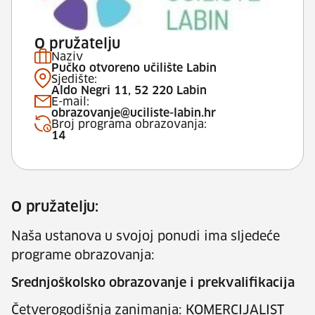
O pružatelju
Naziv
Pučko otvoreno učilište Labin
Sjedište:
Aldo Negri 11, 52 220 Labin
E-mail:
obrazovanje@uciliste-labin.hr
Broj programa obrazovanja:
14
O pružatelju:
Naša ustanova u svojoj ponudi ima sljedeće
programe obrazovanja:
Srednjoškolsko obrazovanje i prekvalifikacija
Četverogodišnja zanimanja: KOMERCIJALIST