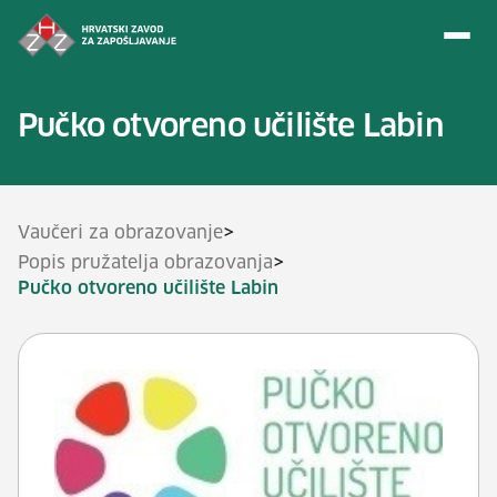
Preskoči na sadržaj
Pučko otvoreno učilište Labin
>
Vaučeri za obrazovanje
>
Popis pružatelja obrazovanja
Pučko otvoreno učilište Labin