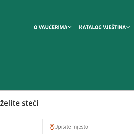
O VAUČERIMA
KATALOG VJEŠTINA
ima za transport na gradilištu/po
elite steći
Mjesto