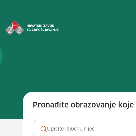
Preskoči na sadržaj
Vještina: <span>Rukovati strojev
Pronađite obrazovanje koje ž
Ključna riječ