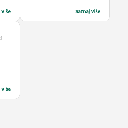
 više
Saznaj više
i
 više