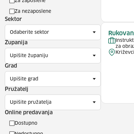
Za zaposlene
Za nezaposlene
Sektor
Odaberite sektor
Rukovan
Instruk
Županija
za obra
Križevc
Upišite županiju
Grad
Upišite grad
Pružatelj
Upišite pružatelja
Online predavanja
Dostupno