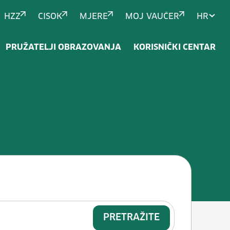
HZZ
CISOK
MJERE
MOJ VAUČER
HR
PRUŽATELJI OBRAZOVANJA
KORISNIČKI CENTAR
gonu (damperima, transportnim tr
PRETRAŽITE