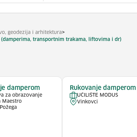
>
vo, geodezija i arhitektura
 (damperima, transportnim trakama, liftovima i dr)
je damperom
Rukovanje damperom
a za obrazovanje
UČILIŠTE MODUS
h Maestro
Vinkovci
 Požega