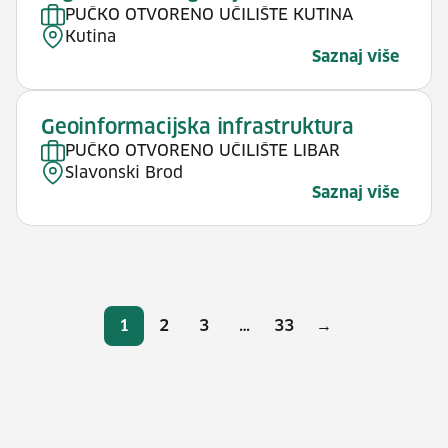
PUČKO OTVORENO UČILIŠTE KUTINA
Kutina
Saznaj više
Geoinformacijska infrastruktura
PUČKO OTVORENO UČILIŠTE LIBAR
Slavonski Brod
Saznaj više
Brojevi stranica
1
2
3
…
33
→
Stranica
Stranica
Stranica
Stranica