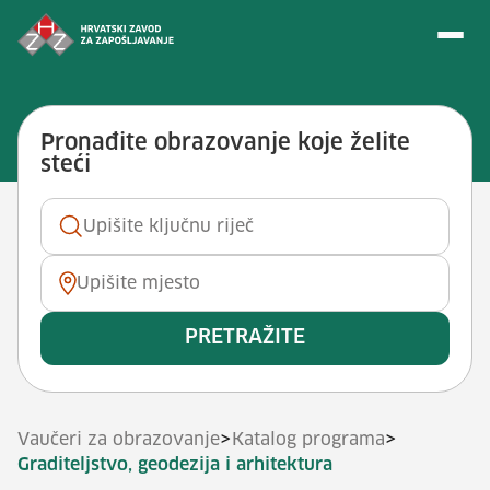
Preskoči na sadržaj
Vještina: <span>Graditeljstvo, ge
Pronađite obrazovanje koje želite
steći
Ključna riječ
Mjesto
PRETRAŽITE
>
>
Vaučeri za obrazovanje
Katalog programa
Graditeljstvo, geodezija i arhitektura