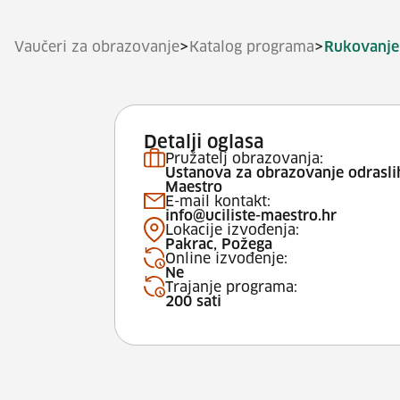
>
>
Vaučeri za obrazovanje
Katalog programa
Rukovanj
Detalji oglasa
Pružatelj obrazovanja:
Ustanova za obrazovanje odrasli
Maestro
E-mail kontakt:
info@uciliste-maestro.hr
Lokacije izvođenja:
Pakrac, Požega
Online izvođenje:
Ne
Trajanje programa:
200 sati