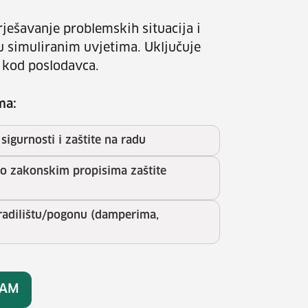
ješavanje problemskih situacija i
u simuliranim uvjetima. Uključuje
 kod poslodavca.
ma:
sigurnosti i zaštite na radu
no zakonskim propisima zaštite
gradilištu/pogonu (damperima,
RAM