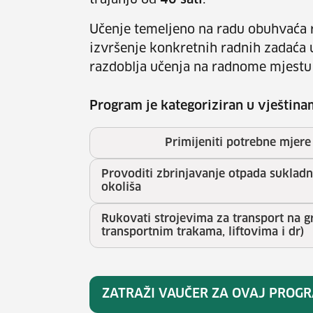
trajanju od
40 sati
.
Učenje temeljeno na radu obuhvaća r
izvršenje konkretnih radnih zadaća 
razdoblja učenja na radnome mjestu
Program je kategoriziran u vještina
Primijeniti potrebne mjere 
Provoditi zbrinjavanje otpada suklad
okoliša
Rukovati strojevima za transport na 
transportnim trakama, liftovima i dr)
ZATRAŽI VAUČER ZA OVAJ PROG