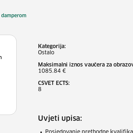
e damperom
Kategorija:
Ostalo
h
Maksimalni iznos vaučera za obrazo
1085.84 €
CSVET ECTS:
8
Uvjeti upisa:
Posjedovanje prethodne kvalifikac