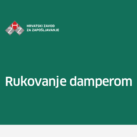
Preskoči na sadržaj
Rukovanje damperom