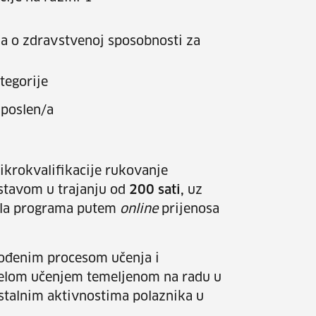
da o zdravstvenoj sposobnosti za
tegorije
poslen/a
ikrokvalifikacije rukovanje
tavom u trajanju od
200 sati,
uz
jela programa putem
online
prijenosa
vođenim procesom učenja i
jelom učenjem temeljenom na radu u
stalnim aktivnostima polaznika u