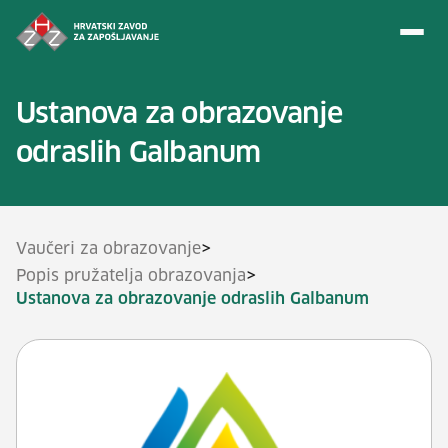
Preskoči na sadržaj
Ustanova za obrazovanje
odraslih Galbanum
>
Vaučeri za obrazovanje
>
Popis pružatelja obrazovanja
Ustanova za obrazovanje odraslih Galbanum