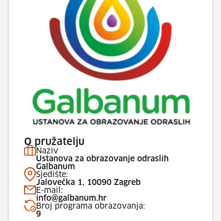
O pružatelju
Naziv
Ustanova za obrazovanje odraslih
Galbanum
Sjedište:
Jalovečka 1, 10090 Zagreb
E-mail:
info@galbanum.hr
Broj programa obrazovanja:
9