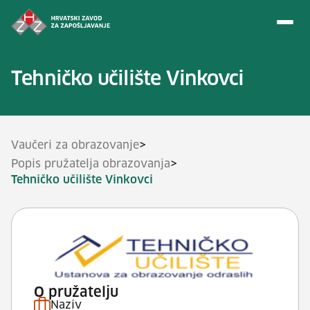
Preskoči na sadržaj
Tehničko učilište Vinkovci
>
Vaučeri za obrazovanje
>
Popis pružatelja obrazovanja
Tehničko učilište Vinkovci
O pružatelju
Naziv