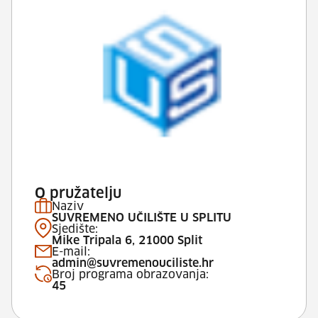
O pružatelju
Naziv
SUVREMENO UČILIŠTE U SPLITU
Sjedište:
Mike Tripala 6, 21000 Split
E-mail:
admin@suvremenouciliste.hr
Broj programa obrazovanja:
45