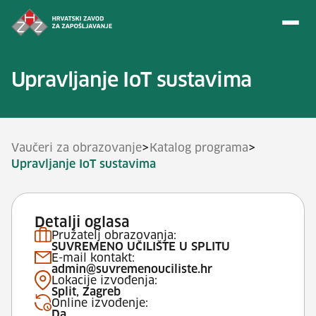
Preskoči na sadržaj
Upravljanje IoT sustavima
>
>
Vaučeri za obrazovanje
Katalog programa
Upravljanje IoT sustavima
Detalji oglasa
Pružatelj obrazovanja:
SUVREMENO UČILIŠTE U SPLITU
E-mail kontakt:
admin@suvremenouciliste.hr
Lokacije izvođenja:
Split, Zagreb
Online izvođenje:
Da