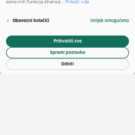
osnovnih funkcija stranice....
Prikaži više
Obavezni kolačići
Uvijek omogućeno
Prihvatiti sve
Spremi postavke
Odbiti
(otv
O vaučerima
Natječaji za zapošljavanje