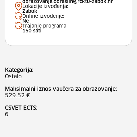
obrazovanje.odraslih@rcktu-zabok.hr
Lokacije izvođenja:
Zabok
Online izvođenje:
Ne
Trajanje programa:
150 sati
Kategorija:
Ostalo
Maksimalni iznos vaučera za obrazovanje:
529.52 €
CSVET ECTS:
6