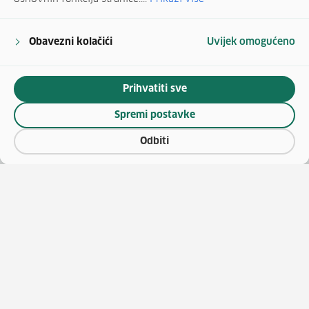
Obavezni kolačići
Uvijek omogućeno
Prihvatiti sve
Spremi postavke
Odbiti
(otv
O vaučerima
Natječaji za zapošljavanje