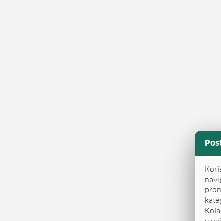
Pos
Kori
navi
pron
kate
Kola