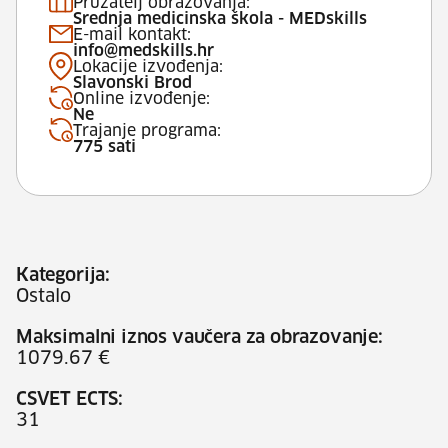
Pružatelj obrazovanja:
Srednja medicinska škola - MEDskills
E-mail kontakt:
info@medskills.hr
Lokacije izvođenja:
Slavonski Brod
Online izvođenje:
Ne
Trajanje programa:
775 sati
Kategorija:
Ostalo
Maksimalni iznos vaučera za obrazovanje:
1079.67 €
CSVET ECTS:
31