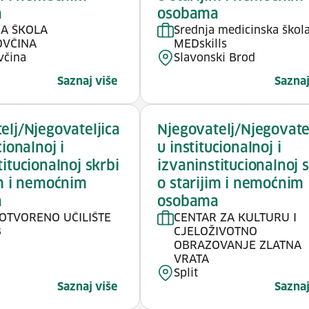
a
osobama
A ŠKOLA
Srednja medicinska škola
OVČINA
MEDskills
včina
Slavonski Brod
Saznaj više
Saznaj
elj/Njegovateljica
Njegovatelj/Njegovate
cionalnoj i
u institucionalnoj i
titucionalnoj skrbi
izvaninstitucionalnoj 
im i nemoćnim
o starijim i nemoćnim
a
osobama
OTVORENO UČILIŠTE
CENTAR ZA KULTURU I
B
CJELOŽIVOTNO
OBRAZOVANJE ZLATNA
VRATA
Split
Saznaj više
Saznaj