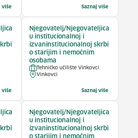
 više
Saznaj više
ljica
Njegovatelj/Njegovateljica
u institucionalnoj i
skrbi
izvaninstitucionalnoj skrbi
o starijim i nemoćnim
osobama
Tehničko učilište Vinkovci
Vinkovci
 više
Saznaj više
ljica
Njegovatelj/Njegovateljica
u institucionalnoj i
skrbi
izvaninstitucionalnoj skrbi
o starijim i nemoćnim