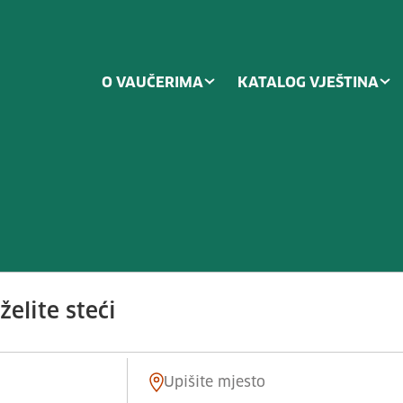
O VAUČERIMA
KATALOG VJEŠTINA
 pri hranjenju i unosu tekućine 
elite steći
Mjesto