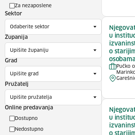
Za nezaposlene
Sektor
Odaberite sektor
Njegovat
u institu
Županija
izvanins
Upišite županiju
o starij
osobam
Grad
Pučko o
Marinko
Upišite grad
Garešni
Pružatelj
Upišite pružatelja
Online predavanja
Njegovat
u institu
Dostupno
izvanins
Nedostupno
o starij