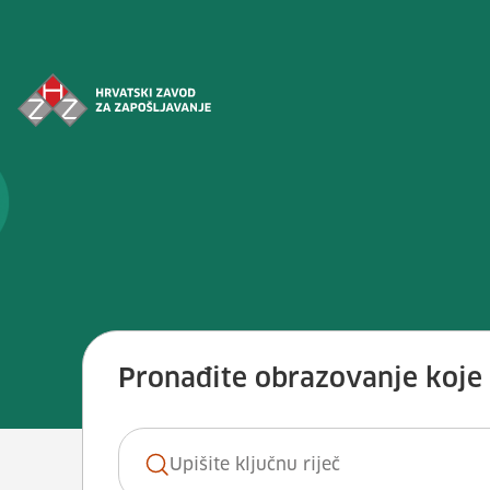
Preskoči na sadržaj
Vještina: <span>Pomoći korisniku
Pronađite obrazovanje koje ž
Ključna riječ