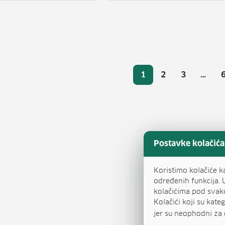
Broj
1
2
3
…
Stranica
Stranica
Stranica
Postavke kolačića
Koristimo kolačiće k
određenih funkcija. 
kolačićima pod svak
Kolačići koji su kat
jer su neophodni za 