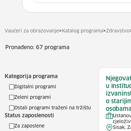
>
>
Vaučeri za obrazovanje
Katalog programa
Zdravstvo
Pronađeno: 67 programa
Kategorija programa
Njegovat
u institu
Digitalni programi
izvanins
Zeleni programi
o starij
Ostali programi traženi na tržištu
osobam
Status zaposlenosti
Ustanov
cjeloži
Za zaposlene
Sisak, 