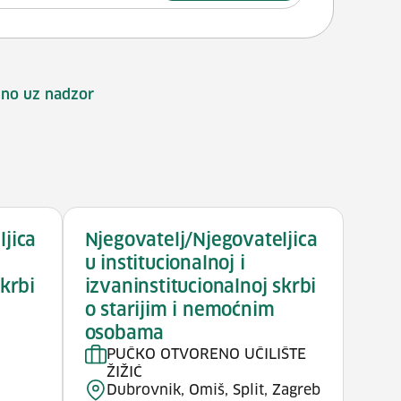
lno uz nadzor
ljica
Njegovatelj/Njegovateljica
u institucionalnoj i
skrbi
izvaninstitucionalnoj skrbi
o starijim i nemoćnim
osobama
PUČKO OTVORENO UČILIŠTE
ŽIŽIĆ
Dubrovnik, Omiš, Split, Zagreb