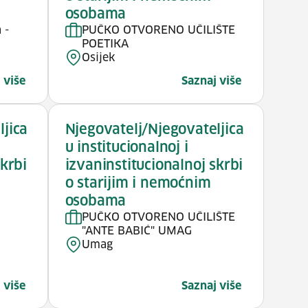
osobama
 -
PUČKO OTVORENO UČILIŠTE
POETIKA
Osijek
 više
Saznaj više
ljica
Njegovatelj/Njegovateljica
u institucionalnoj i
skrbi
izvaninstitucionalnoj skrbi
o starijim i nemoćnim
osobama
PUČKO OTVORENO UČILIŠTE
"ANTE BABIĆ" UMAG
Umag
 više
Saznaj više