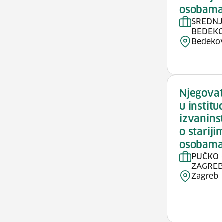
osobam
SREDNJ
BEDEK
Bedeko
Njegovat
u institu
izvanins
o starij
osobam
PUČKO 
ZAGRE
Zagreb