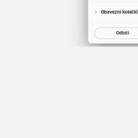
Obavezni kolačić
Odbiti
a
Natječaji za zapošljavanje
(otvara se u
tina
Javna nabava
(otvara 
obrazovanja
Publikacije HZZ-a
entar
Usluge za posloprimce
(otv
tskog kao stranog jezika
Usluge za poslodavce
ini korištenja sredstava
Ministarstvo rada, mirovi