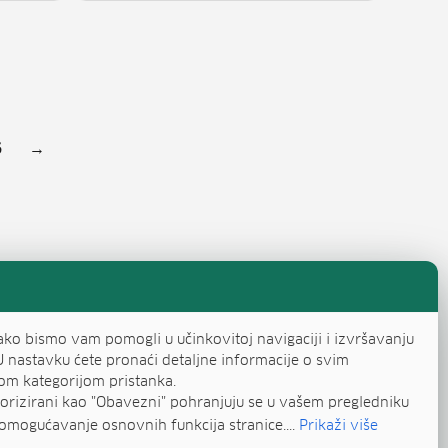
evi stranica objava
6
→
Stranica
ako bismo vam pomogli u učinkovitoj navigaciji i izvršavanju
U nastavku ćete pronaći detaljne informacije o svim
om kategorijom pristanka.
egorizirani kao "Obavezni" pohranjuju se u vašem pregledniku
omogućavanje osnovnih funkcija stranice....
Prikaži više