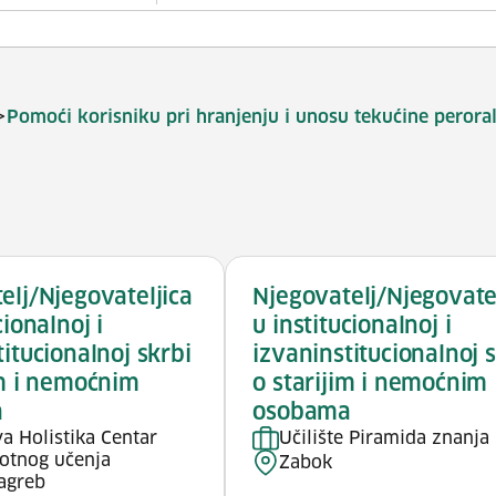
>
Pomoći korisniku pri hranjenju i unosu tekućine perora
elj/Njegovateljica
Njegovatelj/Njegovate
cionalnoj i
u institucionalnoj i
titucionalnoj skrbi
izvaninstitucionalnoj 
im i nemoćnim
o starijim i nemoćnim
a
osobama
a Holistika Centar
Učilište Piramida znanja
votnog učenja
Zabok
Zagreb