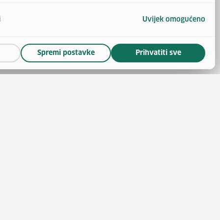
i
Uvijek omogućeno
Spremi postavke
Prihvatiti sve
(otvara se u novom prozoru)
 novom prozoru)
se u novom prozoru)
ara se u novom prozoru)
nskoga