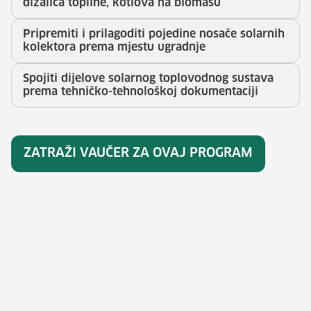
dizalica topline, kotlova na biomasu
Pripremiti i prilagoditi pojedine nosače solarnih
kolektora prema mjestu ugradnje
Spojiti dijelove solarnog toplovodnog sustava
prema tehničko-tehnološkoj dokumentaciji
ZATRAŽI VAUČER ZA OVAJ PROGRAM