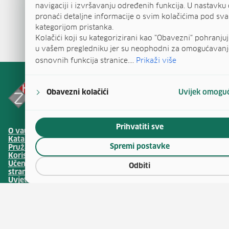
navigaciji i izvršavanju određenih funkcija. U nastavku 
pronaći detaljne informacije o svim kolačićima pod s
kategorijom pristanka.
Kolačići koji su kategorizirani kao "Obavezni" pohranjuj
u vašem pregledniku jer su neophodni za omogućavanj
osnovnih funkcija stranice....
Prikaži više
Obavezni kolačići
Uvijek omogu
Prihvatiti sve
(otv
O vaučerima
Natječaji za zapošljavanje
(otvara se u no
Katalog vještina
Javna nabava
Spremi postavke
(otvara se 
Pružatelji obrazovanja
Publikacije HZZ-a
Korisnički centar
Usluge za posloprimce
(otvara 
Učenje hrvatskog kao
Usluge za poslodavce
Odbiti
stranog jezika
Ministarstvo rada,
Uvjeti i načini korištenja
mirovinskoga sustava,
(otv
sredstava
obitelji i socijalne politike
Upravljanje kolačićima