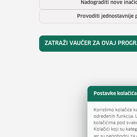
Nadograditi nove inači
Provoditi jednostavnije 
ZATRAŽI VAUČER ZA OVAJ PROG
Postavke kolačića
Koristimo kolačiće k
određenih funkcija. 
kolačićima pod svak
Kolačići koji su kat
jer su neophodni za 