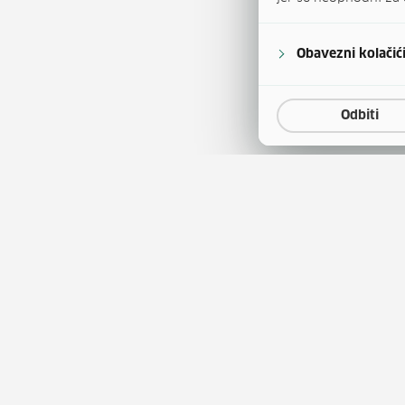
Obavezni kolačić
Odbiti
a
Natječaji za zapošljavanje
(otvara se u
tina
Javna nabava
(otvara 
obrazovanja
Publikacije HZZ-a
entar
Usluge za posloprimce
(otv
tskog kao stranog jezika
Usluge za poslodavce