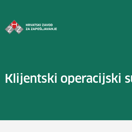
Preskoči na sadržaj
Klijentski operacijski 