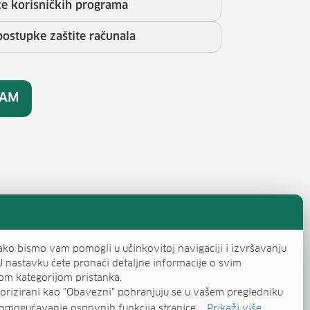
ce korisničkih programa
postupke zaštite računala
RAM
ako bismo vam pomogli u učinkovitoj navigaciji i izvršavanju
U nastavku ćete pronaći detaljne informacije o svim
om kategorijom pristanka.
egorizirani kao "Obavezni" pohranjuju se u vašem pregledniku
omogućavanje osnovnih funkcija stranice....
Prikaži više