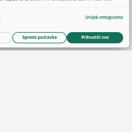
i
Uvijek omogućeno
Spremi postavke
Prihvatiti sve
(otvara se u novom prozoru)
 novom prozoru)
se u novom prozoru)
ara se u novom prozoru)