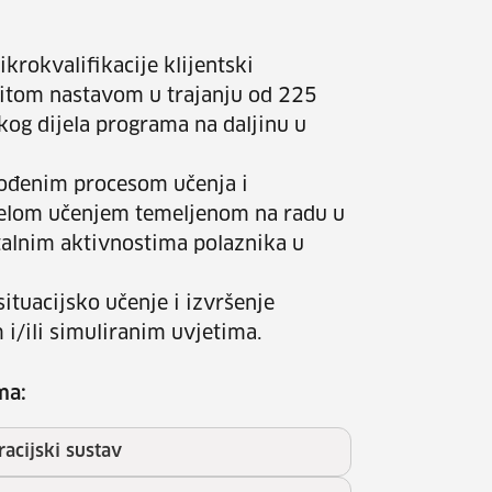
rokvalifikacije klijentski
vitom nastavom u trajanju od 225
kog dijela programa na daljinu u
vođenim procesom učenja i
ijelom učenjem temeljenom na radu u
stalnim aktivnostima polaznika u
ituacijsko učenje i izvršenje
i/ili simuliranim uvjetima.
ma:
racijski sustav