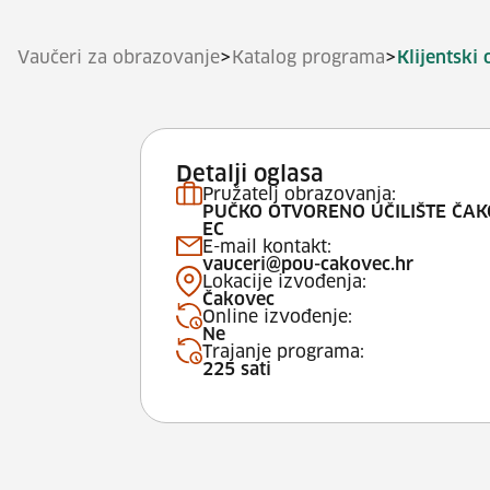
>
>
Vaučeri za obrazovanje
Katalog programa
Klijentski 
Detalji oglasa
Pružatelj obrazovanja:
PUČKO OTVORENO UČILIŠTE ČA
EC
E-mail kontakt:
vauceri@pou-cakovec.hr
Lokacije izvođenja:
Čakovec
Online izvođenje:
Ne
Trajanje programa:
225 sati