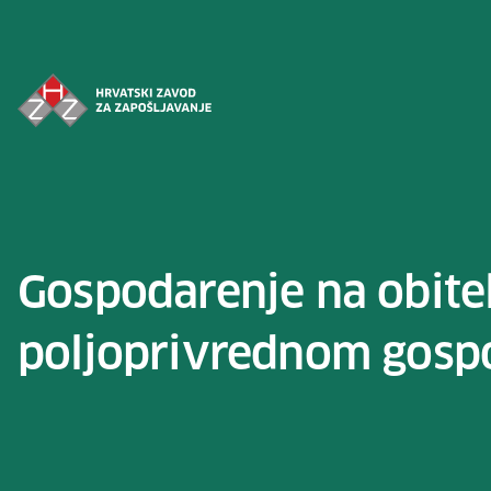
Preskoči na sadržaj
Gospodarenje na obite
poljoprivrednom gosp