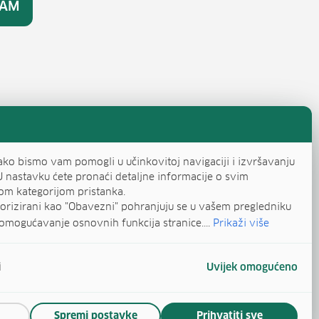
RAM
ako bismo vam pomogli u učinkovitoj navigaciji i izvršavanju
U nastavku ćete pronaći detaljne informacije o svim
om kategorijom pristanka.
egorizirani kao "Obavezni" pohranjuju se u vašem pregledniku
omogućavanje osnovnih funkcija stranice....
Prikaži više
i
Uvijek omogućeno
Spremi postavke
Prihvatiti sve