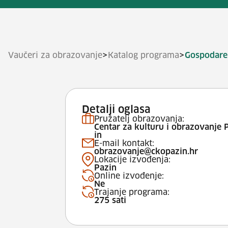
>
>
Vaučeri za obrazovanje
Katalog programa
Gospodare
Detalji oglasa
Pružatelj obrazovanja:
Centar za kulturu i obrazovanje 
in
E-mail kontakt:
obrazovanje@ckopazin.hr
Lokacije izvođenja:
Pazin
Online izvođenje:
Ne
Trajanje programa:
275 sati