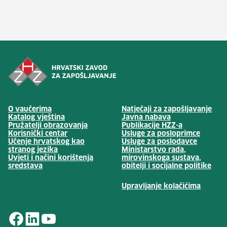
(otv
O vaučerima
Natječaji za zapošljavanje
(otvara se u no
Katalog vještina
Javna nabava
(otvara se 
Pružatelji obrazovanja
Publikacije HZZ-a
Korisnički centar
Usluge za posloprimce
(otvara 
Učenje hrvatskog kao
Usluge za poslodavce
stranog jezika
Ministarstvo rada,
Uvjeti i načini korištenja
mirovinskoga sustava,
(otv
sredstava
obitelji i socijalne politike
Upravljanje kolačićima