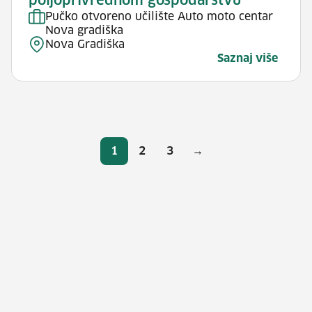
poljoprivrednom gospodarstvu
Pučko otvoreno učilište Auto moto centar
Nova gradiška
Nova Gradiška
Saznaj više
Brojevi stranica
1
2
3
→
Stranica
Stranica
Stranica