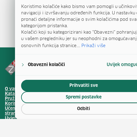
Koristimo kolačiće kako bismo vam pomogli u učinkovi
navigaciji i izvršavanju određenih funkcija. U nastavku 
pronaći detaljne informacije o svim kolačićima pod s
kategorijom pristanka.
Kolačići koji su kategorizirani kao "Obavezni" pohranjuj
u vašem pregledniku jer su neophodni za omogućavanj
osnovnih funkcija stranice....
Prikaži više
Obavezni kolačići
Uvijek omogu
Prihvatiti sve
(otv
O vaučerima
Natječaji za zapošljavanje
(otvara se u no
Katalog vještina
Javna nabava
Spremi postavke
(otvara se 
Pružatelji obrazovanja
Publikacije HZZ-a
Korisnički centar
Usluge za posloprimce
(otvara 
Učenje hrvatskog kao
Usluge za poslodavce
Odbiti
stranog jezika
Ministarstvo rada,
Uvjeti i načini korištenja
mirovinskoga sustava,
(otv
sredstava
obitelji i socijalne politike
Upravljanje kolačićima