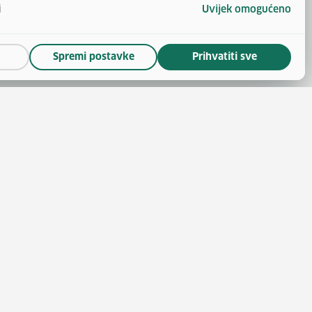
i
Uvijek omogućeno
Spremi postavke
Prihvatiti sve
(otvara se u novom prozoru)
 novom prozoru)
se u novom prozoru)
ara se u novom prozoru)
nskoga
(otvara se u novom prozoru)
 politike