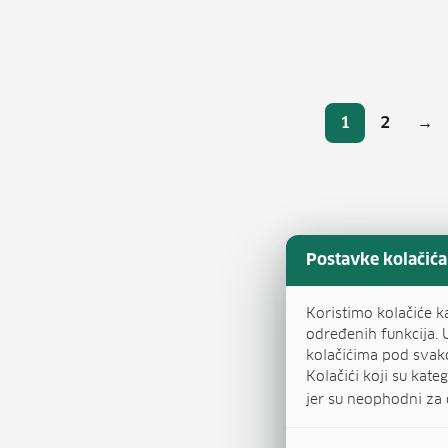
Broj
1
2
→
Stranica
Stranic
Postavke kolačića
Koristimo kolačiće k
određenih funkcija. 
kolačićima pod svak
Kolačići koji su kat
jer su neophodni za 