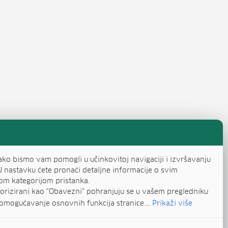
evi stranica objava
a
ako bismo vam pomogli u učinkovitoj navigaciji i izvršavanju
U nastavku ćete pronaći detaljne informacije o svim
om kategorijom pristanka.
egorizirani kao "Obavezni" pohranjuju se u vašem pregledniku
omogućavanje osnovnih funkcija stranice....
Prikaži više