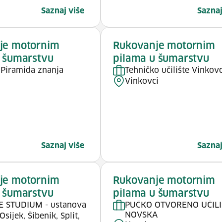
Saznaj više
Saznaj
je motornim
Rukovanje motornim
 šumarstvu
pilama u šumarstvu
e Piramida znanja
Tehničko učilište Vinkovc
Vinkovci
Saznaj više
Saznaj
je motornim
Rukovanje motornim
 šumarstvu
pilama u šumarstvu
E STUDIUM - ustanova
PUČKO OTVORENO UČILI
NOVSKA
Osijek, Šibenik, Split,