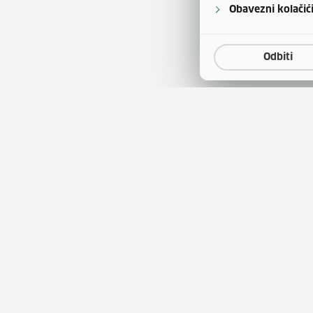
Obavezni kolačić
Odbiti
a
Natječaji za zapošljavanje
(otvara se u
tina
Javna nabava
(otvara 
obrazovanja
Publikacije HZZ-a
entar
Usluge za posloprimce
(otv
tskog kao stranog jezika
Usluge za poslodavce
ini korištenja sredstava
Ministarstvo rada, mirovi
sustava, obitelji i socijalne