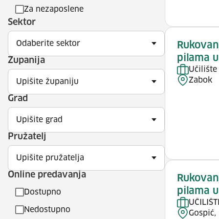
Za nezaposlene
Sektor
Odaberite sektor
Rukovan
pilama u
Županija
Učilišt
Zabok
Upišite županiju
Grad
Upišite grad
Pružatelj
Upišite pružatelja
Online predavanja
Rukovan
pilama u
Dostupno
UČILIŠT
Nedostupno
Gospić, 