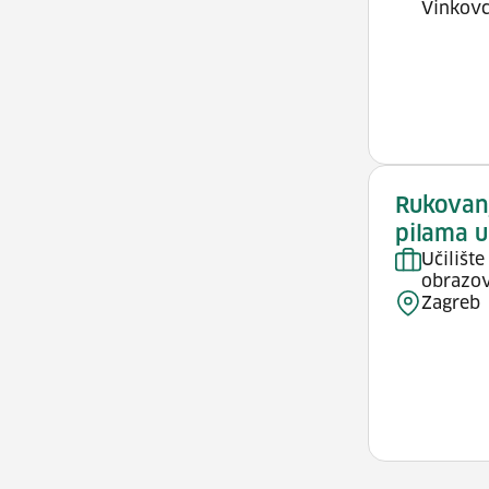
Vinkovc
Rukovan
pilama u
Učilišt
obrazov
Zagreb