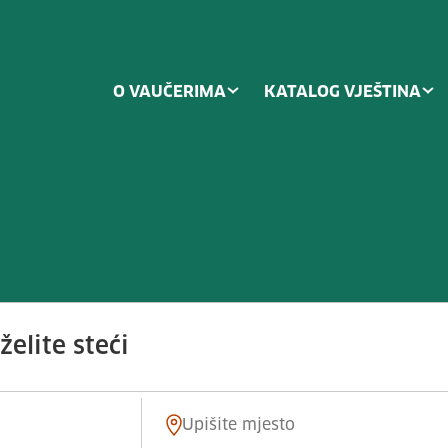
O VAUČERIMA
KATALOG VJEŠTINA
 siguran i učinkovit način</span>
elite steći
Mjesto