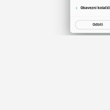
Obavezni kolačić
Odbiti
a
Natječaji za zapošljavanje
(otvara se u
tina
Javna nabava
(otvara 
obrazovanja
Publikacije HZZ-a
entar
Usluge za posloprimce
(otv
tskog kao stranog jezika
Usluge za poslodavce
ini korištenja sredstava
Ministarstvo rada, mirovi
sustava, obitelji i socijalne