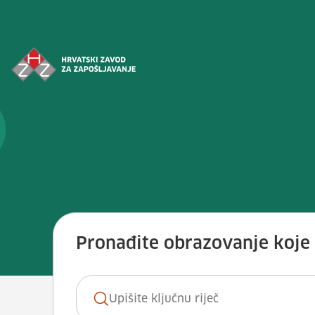
Preskoči na sadržaj
Vještina: <span>Rukovati strojev
Pronađite obrazovanje koje ž
Ključna riječ