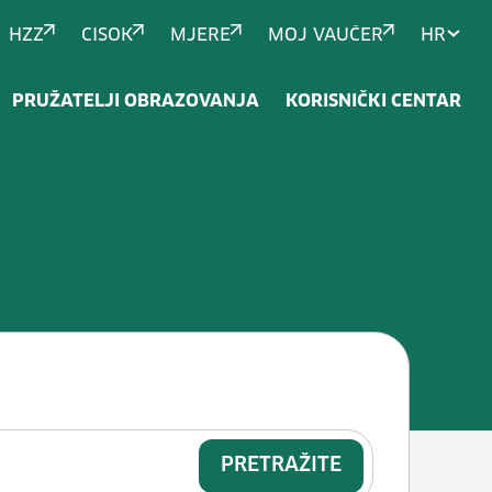
HZZ
CISOK
MJERE
MOJ VAUČER
HR
PRUŽATELJI OBRAZOVANJA
KORISNIČKI CENTAR
itnjavanje i separaciju kamena/ g
PRETRAŽITE