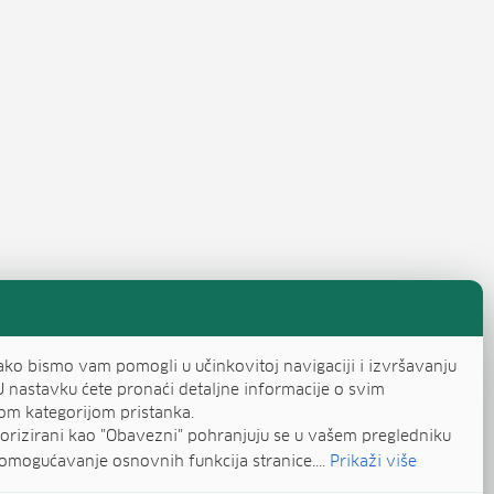
evi stranica objava
a
ako bismo vam pomogli u učinkovitoj navigaciji i izvršavanju
U nastavku ćete pronaći detaljne informacije o svim
om kategorijom pristanka.
egorizirani kao "Obavezni" pohranjuju se u vašem pregledniku
omogućavanje osnovnih funkcija stranice....
Prikaži više