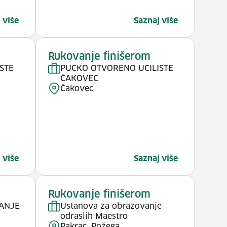
 više
Saznaj više
Rukovanje finišerom
ŠTE
PUČKO OTVORENO UČILIŠTE
ČAKOVEC
Čakovec
 više
Saznaj više
Rukovanje finišerom
ANJE
Ustanova za obrazovanje
odraslih Maestro
Pakrac, Požega