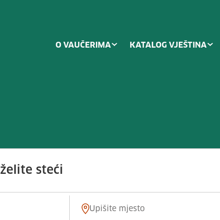
O VAUČERIMA
KATALOG VJEŠTINA
ima i uređajima za drobljenje, us
elite steći
Mjesto