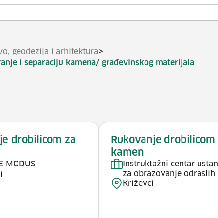
>
vo, geodezija i arhitektura
vanje i separaciju kamena/ građevinskog materijala
e drobilicom za
Rukovanje drobilicom
kamen
TE MODUS
Instruktažni centar usta
za obrazovanje odraslih
i
Križevci