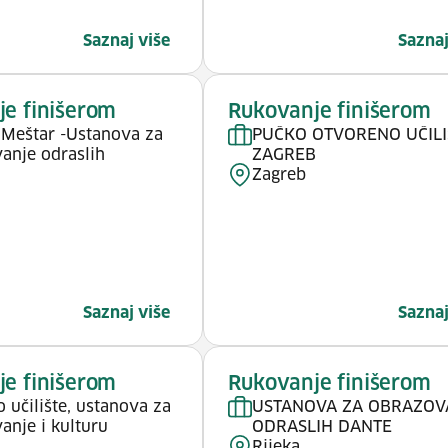
Saznaj više
Saznaj
e finišerom
Rukovanje finišerom
e Meštar -Ustanova za
PUČKO OTVORENO UČILI
anje odraslih
ZAGREB
Zagreb
Saznaj više
Saznaj
e finišerom
Rukovanje finišerom
 učilište, ustanova za
USTANOVA ZA OBRAZOV
anje i kulturu
ODRASLIH DANTE
Rijeka