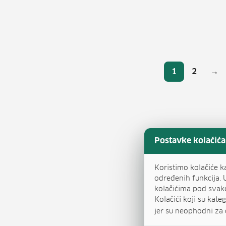
Broj
1
2
→
Stranica
Stranic
Postavke kolačića
Koristimo kolačiće k
određenih funkcija. 
kolačićima pod svak
Kolačići koji su kat
jer su neophodni za 