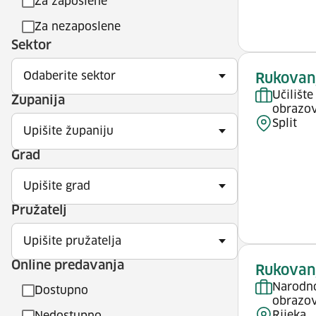
Za zaposlene
Za nezaposlene
Sektor
Odaberite sektor
Rukovanj
Učilišt
Županija
obrazov
Split
Upišite županiju
Grad
Upišite grad
Pružatelj
Upišite pružatelja
Online predavanja
Rukovanj
Narodno
Dostupno
obrazov
Rijeka