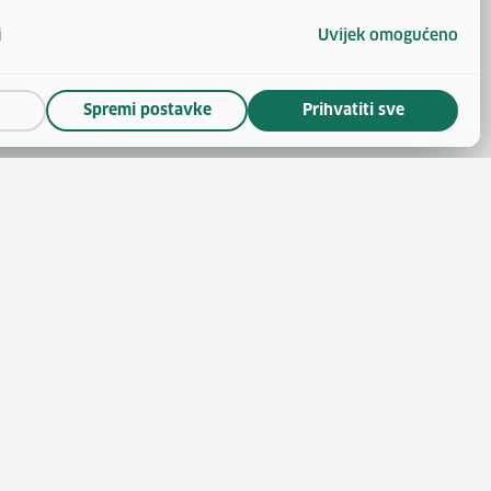
i
Uvijek omogućeno
Spremi postavke
Prihvatiti sve
(otvara se u novom prozoru)
 novom prozoru)
se u novom prozoru)
ara se u novom prozoru)
nskoga
(otvara se u novom prozoru)
 politike