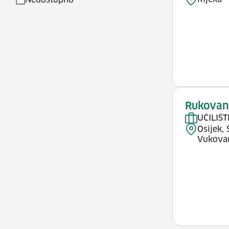
Nedostupno
Rukovanj
UČILIŠT
Osijek, 
Vukovar