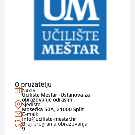
O pružatelju
Naziv
Učilište Meštar -Ustanova za
obrazovanje odraslih
Sjedište:
Mosećka 50A, 21000 Split
E-mail:
info@uciliste-mestar.hr
Broj programa obrazovanja:
9