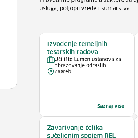
Provodimo programe u sektoru stroja
usluga, poljoprivrede i šumarstva.
Izvođenje temeljnih
tesarskih radova
Učilište Lumen ustanova za
obrazovanje odraslih
Zagreb
Saznaj više
Zavarivanje čelika
sučeljenim spojem REL