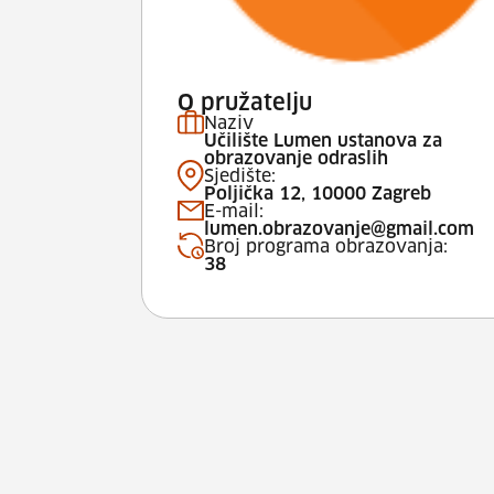
O pružatelju
Naziv
Učilište Lumen ustanova za
obrazovanje odraslih
Sjedište:
Poljička 12, 10000 Zagreb
E-mail:
lumen.obrazovanje@gmail.com
Broj programa obrazovanja:
38