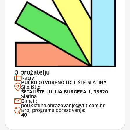
O pružatelju
Naziv
PUČKO OTVORENO UČILIŠTE SLATINA
Sjedište:
ŠETALIŠTE JULIJA BURGERA 1, 33520
Slatina
E-mail:
pou.slatina.obrazovanje@vt.t-com.hr
Broj programa obrazovanja:
40