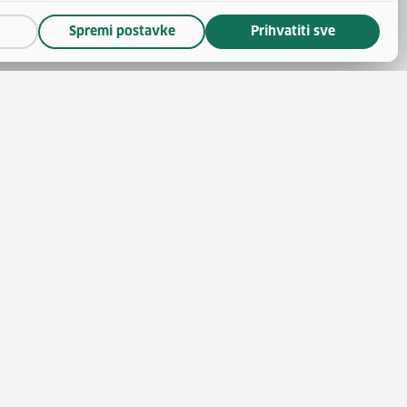
Spremi postavke
Prihvatiti sve
(otvara se u novom prozoru)
 novom prozoru)
se u novom prozoru)
ara se u novom prozoru)
nskoga
(otvara se u novom prozoru)
 politike