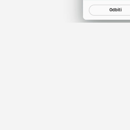
Odbiti
a
Natječaji za zapošljavanje
(otvara se u
tina
Javna nabava
(otvara 
obrazovanja
Publikacije HZZ-a
entar
Usluge za posloprimce
(otv
tskog kao stranog jezika
Usluge za poslodavce
ini korištenja sredstava
Ministarstvo rada, mirovi
sustava, obitelji i socijalne
Upravljanje kolačićima