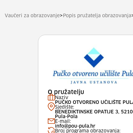
>
Vaučeri za obrazovanje
Popis pružatelja obrazovanja
O pružatelju
Naziv
PUČKO OTVORENO UČILIŠTE PUL
Sjedište:
BENEDIKTINSKE OPATIJE 3, 5210
Pula-Pola
E-mail:
info@pou-pula.hr
Broj programa obrazovanja: