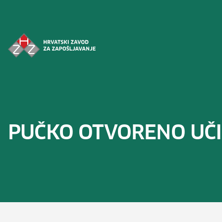
Preskoči na sadržaj
PUČKO OTVORENO UČI