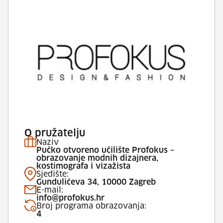
O pružatelju
Naziv
Pučko otvoreno učilište Profokus –
obrazovanje modnih dizajnera,
kostimografa i vizažista
Sjedište:
Gundulićeva 34, 10000 Zagreb
E-mail:
info@profokus.hr
Broj programa obrazovanja:
4