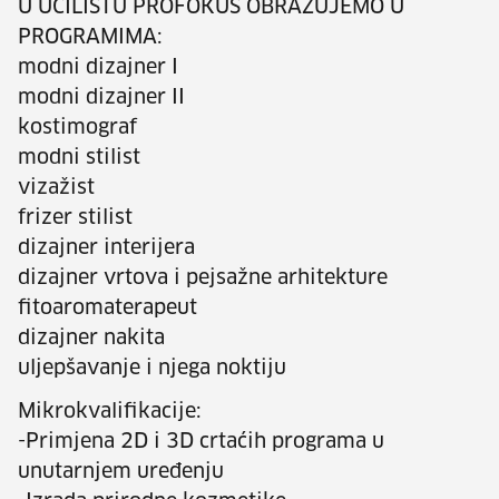
U UČILIŠTU PROFOKUS OBRAZUJEMO U
PROGRAMIMA:
modni dizajner I
modni dizajner II
kostimograf
modni stilist
vizažist
frizer stilist
dizajner interijera
dizajner vrtova i pejsažne arhitekture
fitoaromaterapeut
dizajner nakita
uljepšavanje i njega noktiju
Mikrokvalifikacije:
-Primjena 2D i 3D crtaćih programa u
unutarnjem uređenju