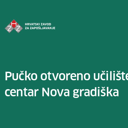
Preskoči na sadržaj
Pučko otvoreno učiliš
centar Nova gradiška