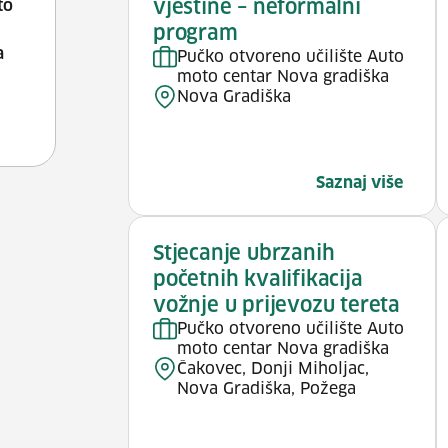
vještine – neformalni
to
program
a
Pučko otvoreno učilište Auto
moto centar Nova gradiška
Nova Gradiška
Saznaj više
Stjecanje ubrzanih
početnih kvalifikacija
vožnje u prijevozu tereta
Pučko otvoreno učilište Auto
moto centar Nova gradiška
Čakovec, Donji Miholjac,
Nova Gradiška, Požega