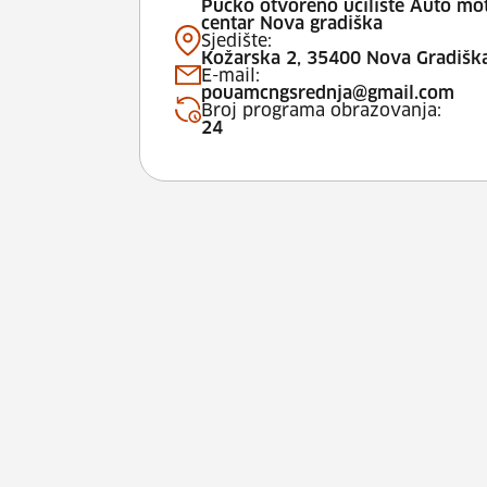
Pučko otvoreno učilište Auto mo
centar Nova gradiška
Sjedište:
Kožarska 2, 35400 Nova Gradišk
E-mail:
pouamcngsrednja@gmail.com
Broj programa obrazovanja:
24