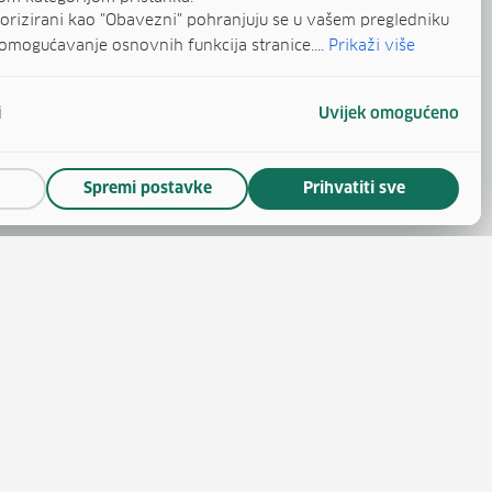
egorizirani kao "Obavezni" pohranjuju se u vašem pregledniku
omogućavanje osnovnih funkcija stranice....
Prikaži više
i
Uvijek omogućeno
Spremi postavke
Prihvatiti sve
(otvara se u novom prozoru)
 novom prozoru)
se u novom prozoru)