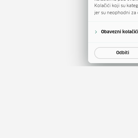
Kolačići koji su kat
jer su neophodni za 
Obavezni kolačić
Odbiti
a
Natječaji za zapošljavanje
(otvara se u
tina
Javna nabava
(otvara 
obrazovanja
Publikacije HZZ-a