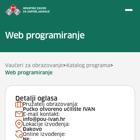
Preskoči na sadržaj
Web programiranje
>
>
Vaučeri za obrazovanje
Katalog programa
Web programiranje
Detalji oglasa
Pružatelj obrazovanja:
Pučko otvoreno učilište IVAN
E-mail kontakt:
info@pou-ivan.hr
Lokacije izvođenja:
Đakovo
Online izvođenje:
Ne