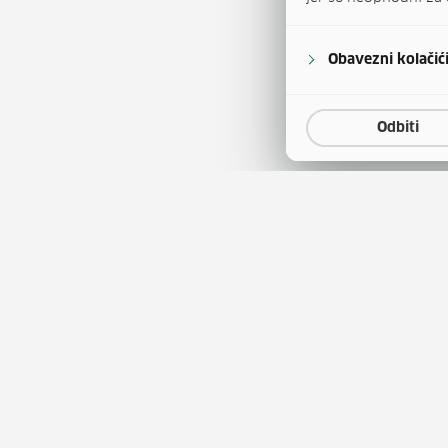
Obavezni kolačić
Odbiti
a
Natječaji za zapošljavanje
(otvara se u
tina
Javna nabava
(otvara 
obrazovanja
Publikacije HZZ-a
entar
Usluge za posloprimce
(otv
tskog kao stranog jezika
Usluge za poslodavce