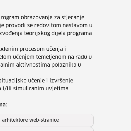
 Program obrazovanja za stjecanje
je provodi se redovitom nastavom u
izvođenja teorijskog dijela programa
vođenim procesom učenja i
ijelom učenjem temeljenom na radu u
stalnim aktivnostima polaznika u
ituacijsko učenje i izvršenje
i/ili simuliranim uvjetima.
ma:
u arhitekture web-stranice