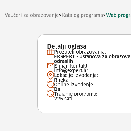
>
>
Vaučeri za obrazovanje
Katalog programa
Web progr
Detalji oglasa
Pružatelj obrazovanja:
EKSPERT - ustanova za obrazova
odraslih
E-mail kontakt:
info@expert.hr
Lokacije izvođenja:
Rijeka
Online izvođenje:
Da
Trajanje programa:
225 sati