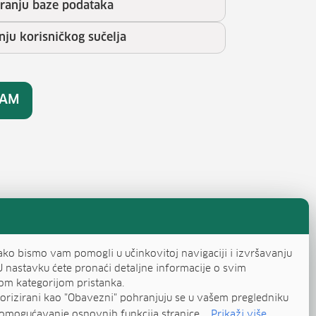
iranju baze podataka
nju korisničkog sučelja
RAM
ako bismo vam pomogli u učinkovitoj navigaciji i izvršavanju
U nastavku ćete pronaći detaljne informacije o svim
om kategorijom pristanka.
egorizirani kao "Obavezni" pohranjuju se u vašem pregledniku
omogućavanje osnovnih funkcija stranice....
Prikaži više