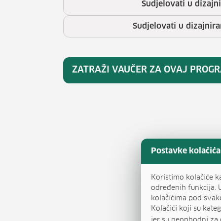
Sudjelovati u dizajn
Sudjelovati u dizajnira
ZATRAŽI VAUČER ZA OVAJ PROG
Postavke kolačića
Koristimo kolačiće k
određenih funkcija. 
kolačićima pod svak
Kolačići koji su kat
jer su neophodni za 