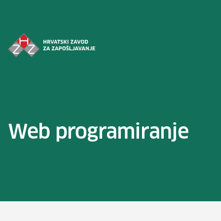
Preskoči na sadržaj
Web programiranje