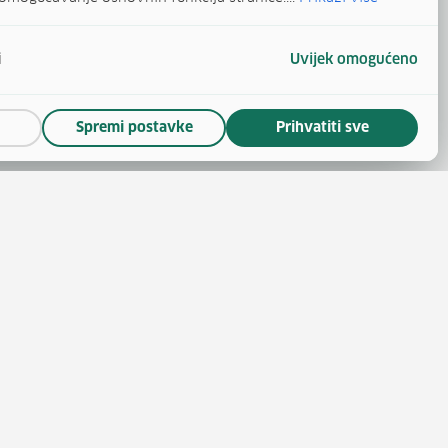
i
Uvijek omogućeno
Spremi postavke
Prihvatiti sve
(otvara se u novom prozoru)
 novom prozoru)
se u novom prozoru)
ara se u novom prozoru)