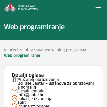
Preskoči na sadržaj
Web programiranje
>
>
Vaučeri za obrazovanje
Katalog programa
Web programiranje
Detalji oglasa
Pružatelj obrazovanja:
Učilište Jantar – ustanova za obrazovanj
e odraslih
E-mail kontakt:
info@jantar.hr
Lokacije izvođenja:
Split
Online izvođenje: