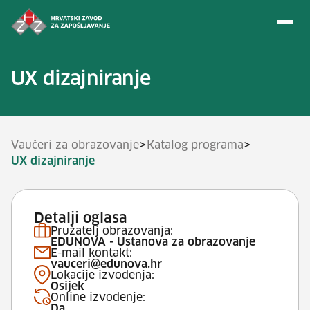
Preskoči na sadržaj
UX dizajniranje
>
>
Vaučeri za obrazovanje
Katalog programa
UX dizajniranje
Detalji oglasa
Pružatelj obrazovanja:
EDUNOVA - Ustanova za obrazovanje
E-mail kontakt:
vauceri@edunova.hr
Lokacije izvođenja:
Osijek
Online izvođenje:
Da