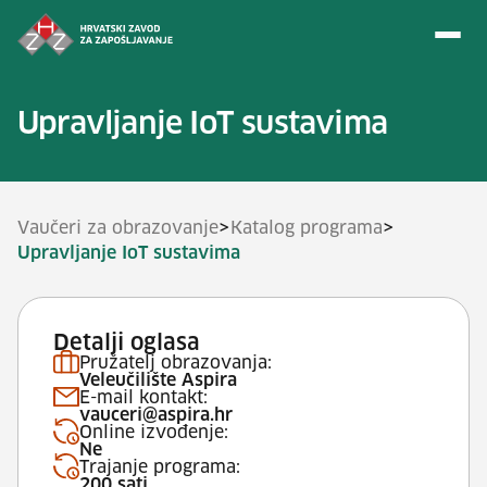
Preskoči na sadržaj
Upravljanje IoT sustavima
>
>
Vaučeri za obrazovanje
Katalog programa
Upravljanje IoT sustavima
Detalji oglasa
Pružatelj obrazovanja:
Veleučilište Aspira
E-mail kontakt:
vauceri@aspira.hr
Online izvođenje:
Ne
Trajanje programa:
200 sati