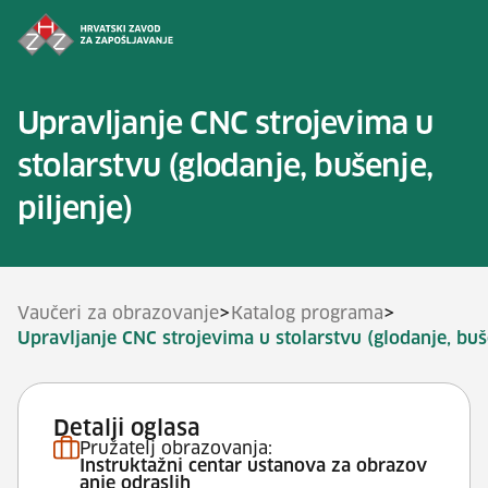
Preskoči na sadržaj
Upravljanje CNC strojevima u
stolarstvu (glodanje, bušenje,
piljenje)
>
>
Vaučeri za obrazovanje
Katalog programa
Upravljanje CNC strojevima u stolarstvu (glodanje, buše
Detalji oglasa
Pružatelj obrazovanja:
Instruktažni centar ustanova za obrazov
anje odraslih