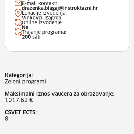
E-mail kontakt:
drazenka.blagaj@instruktazni.hr
Lokacije izvođenja:
Vinkovci, Zagreb
Online izvođenje:
Ne
Trajanje programa:
200 sati
Kategorija:
Zeleni programi
Maksimalni iznos vaučera za obrazovanje:
1017.62 €
CSVET ECTS:
8