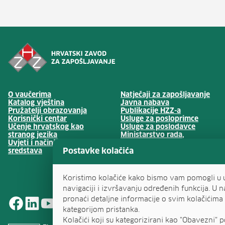
(otv
O vaučerima
Natječaji za zapošljavanje
(otvara se u no
Katalog vještina
Javna nabava
(otvara se 
Pružatelji obrazovanja
Publikacije HZZ-a
Korisnički centar
Usluge za posloprimce
(otvara 
Učenje hrvatskog kao
Usluge za poslodavce
stranog jezika
Ministarstvo rada,
Uvjeti i načini korištenja
mirovinskoga sustava,
Postavke kolačića
(otv
sredstava
obitelji i socijalne politike
Upravljanje kolačićima
Koristimo kolačiće kako bismo vam pomogli u 
navigaciji i izvršavanju određenih funkcija. U 
pronaći detaljne informacije o svim kolačićim
kategorijom pristanka.
Kolačići koji su kategorizirani kao "Obavezni" 