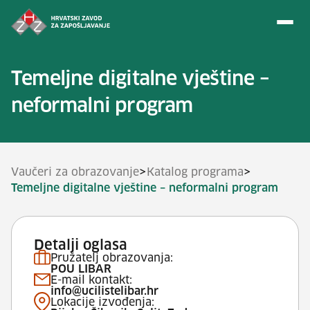
Preskoči na sadržaj
Temeljne digitalne vještine –
neformalni program
>
>
Vaučeri za obrazovanje
Katalog programa
Temeljne digitalne vještine – neformalni program
Detalji oglasa
Pružatelj obrazovanja:
POU LIBAR
E-mail kontakt:
info@ucilistelibar.hr
Lokacije izvođenja: