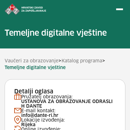
Preskoči na sadržaj
Temeljne digitalne vještine
>
>
Vaučeri za obrazovanje
Katalog programa
Temeljne digitalne vještine
Detalji oglasa
Pružatelj obrazovanja:
USTANOVA ZA OBRAZOVANJE ODRASLI
H DANTE
E-mail kontakt:
info@dante-ri.hr
Lokacije izvođenja:
Rijeka
Online izvođenje: