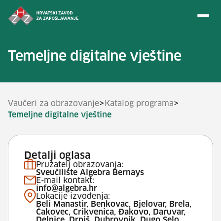
Preskoči na sadržaj
Temeljne digitalne vještine
>
>
Vaučeri za obrazovanje
Katalog programa
Temeljne digitalne vještine
Detalji oglasa
Pružatelj obrazovanja:
Sveučilište Algebra Bernays
E-mail kontakt:
info@algebra.hr
Lokacije izvođenja:
Beli Manastir, Benkovac, Bjelovar, Brela,
Čakovec, Crikvenica, Đakovo, Daruvar,
Delnice, Drniš, Dubrovnik, Dugo Selo,