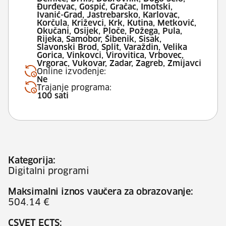
Đurđevac, Gospić, Gračac, Imotski,
Ivanić-Grad, Jastrebarsko, Karlovac,
Korčula, Križevci, Krk, Kutina, Metković,
Okučani, Osijek, Ploče, Požega, Pula,
Rijeka, Samobor, Šibenik, Sisak,
Slavonski Brod, Split, Varaždin, Velika
Gorica, Vinkovci, Virovitica, Vrbovec,
Vrgorac, Vukovar, Zadar, Zagreb, Zmijavci
Online izvođenje:
Ne
Trajanje programa:
100 sati
Kategorija:
Digitalni programi
Maksimalni iznos vaučera za obrazovanje:
504.14 €
CSVET ECTS: