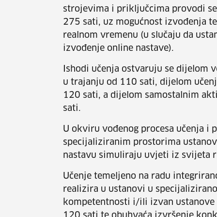
strojevima i priključcima provodi s
275 sati, uz mogućnost izvođenja te
realnom vremenu (u slučaju da ustan
izvođenje online nastave).
Ishodi učenja ostvaruju se dijelom
u trajanju od 110 sati, dijelom uče
120 sati, a dijelom samostalnim akt
sati.
U okviru vođenog procesa učenja i p
specijaliziranim prostorima ustanov
nastavu simuliraju uvjeti iz svijeta 
Učenje temeljeno na radu integriran
realizira u ustanovi u specijalizira
kompetentnosti i/ili izvan ustanove
120 sati te obuhvaća izvršenje konk