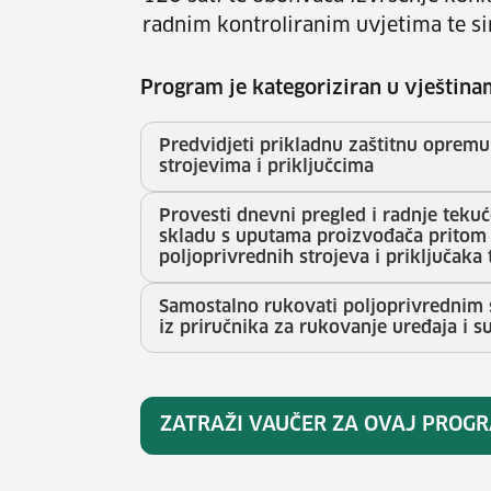
radnim kontroliranim uvjetima te s
Program je kategoriziran u vještina
Predvidjeti prikladnu zaštitnu oprem
strojevima i priključcima
Provesti dnevni pregled i radnje teku
skladu s uputama proizvođača pritom 
poljoprivrednih strojeva i priključaka
Samostalno rukovati poljoprivrednim s
iz priručnika za rukovanje uređaja i s
ZATRAŽI VAUČER ZA OVAJ PROG