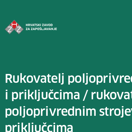
Preskoči na sadržaj
Rukovatelj poljoprivr
i priključcima / rukova
poljoprivrednim stroje
priključcima