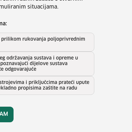
imuliranim situacijama.
ma:
u prilikom rukovanja poljoprivrednim
ćeg održavanja sustava i opreme u
poznavajući dijelove sustava
 te odgovarajuće
trojevima i priključcima prateći upute
ukladno propisima zaštite na radu
RAM