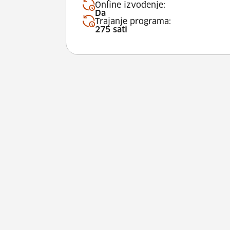
Online izvođenje:
Da
Trajanje programa:
275 sati