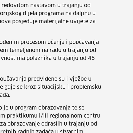
e redovitom nastavom u trajanju od
orijskog dijela programa na daljinu u
ova posjeduje materijalne uvijete za
 vođenim procesom učenja i poučavanja
njem temeljenom na radu u trajanju od
ivnostima polaznika u trajanju od 45
oučavanja predviđene su i vježbe u
e gdje se kroz situacijsku i problemsku
rada.
o je u program obrazovanja te se
nom praktikumu i/ili regionalnom centru
 za obrazovanje odraslih u trajanju od
retnih radnih zadaća u stvarnim