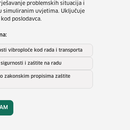
ješavanje problemskih situacija i
u simuliranim uvjetima. Uključuje
 kod poslodavca.
ma:
i vibroploče kod rada i transporta
sigurnosti i zaštite na radu
no zakonskim propisima zaštite
RAM