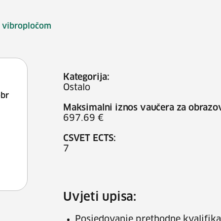
 vibropločom
Kategorija:
Ostalo
obr
Maksimalni iznos vaučera za obrazo
697.69 €
CSVET ECTS:
7
Uvjeti upisa:
Posjedovanje prethodne kvalifikac