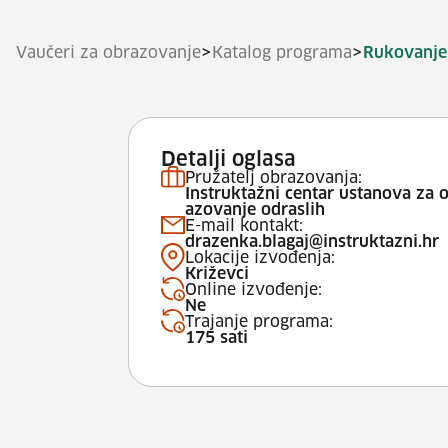
>
>
Vaučeri za obrazovanje
Katalog programa
Rukovanje
Detalji oglasa
Pružatelj obrazovanja:
Instruktažni centar ustanova za 
azovanje odraslih
E-mail kontakt:
drazenka.blagaj@instruktazni.hr
Lokacije izvođenja:
Križevci
Online izvođenje:
Ne
Trajanje programa:
175 sati