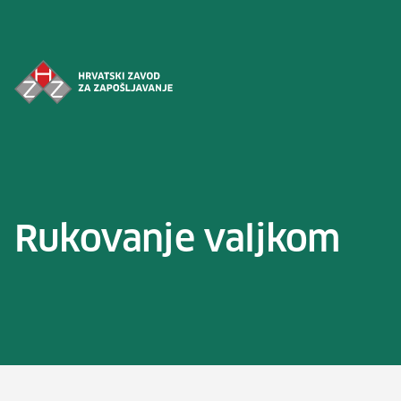
Preskoči na sadržaj
Rukovanje valjkom