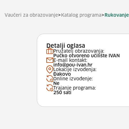
>
>
Vaučeri za obrazovanje
Katalog programa
Rukovanje
Detalji oglasa
Pružatelj obrazovanja:
Pučko otvoreno učilište IVAN
E-mail kontakt:
info@pou-ivan.hr
Lokacije izvođenja:
Đakovo
Online izvođenje:
Ne
Trajanje programa:
250 sati