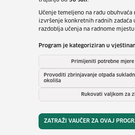
trajanju od
50 sati
.
Učenje temeljeno na radu obuhvaća r
izvršenje konkretnih radnih zadaća 
razdoblja učenja na radnome mjestu
Program je kategoriziran u vještina
Primijeniti potrebne mjere 
Provoditi zbrinjavanje otpada suklad
okoliša
Rukovati valjkom za z
ZATRAŽI VAUČER ZA OVAJ PROG