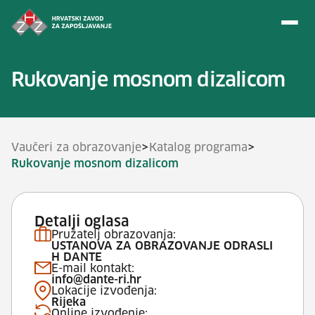
Preskoči na sadržaj
Rukovanje mosnom dizalicom
>
>
Vaučeri za obrazovanje
Katalog programa
Rukovanje mosnom dizalicom
Detalji oglasa
Pružatelj obrazovanja:
USTANOVA ZA OBRAZOVANJE ODRASLI
H DANTE
E-mail kontakt:
info@dante-ri.hr
Lokacije izvođenja:
Rijeka
Online izvođenje: