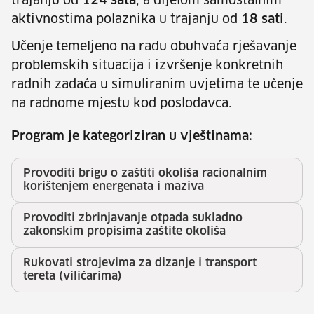
trajanju od
124 sata
, a dijelom samostalnim
aktivnostima polaznika u trajanju od
18 sati
.
Učenje temeljeno na radu obuhvaća rješavanje
problemskih situacija i izvršenje konkretnih
radnih zadaća u simuliranim uvjetima te učenje
na radnome mjestu kod poslodavca.
Program je kategoriziran u vještinama:
Provoditi brigu o zaštiti okoliša racionalnim
korištenjem energenata i maziva
Provoditi zbrinjavanje otpada sukladno
zakonskim propisima zaštite okoliša
Rukovati strojevima za dizanje i transport
tereta (viličarima)