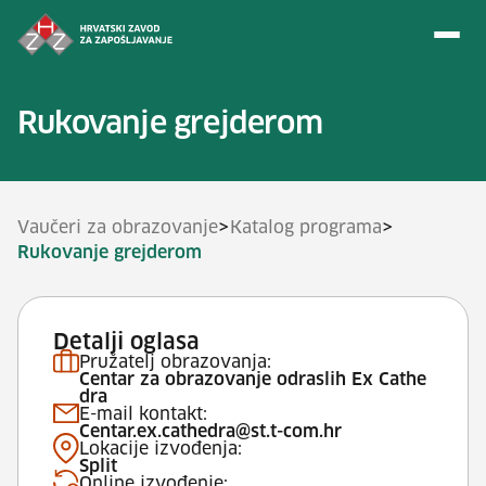
Preskoči na sadržaj
Rukovanje grejderom
>
>
Vaučeri za obrazovanje
Katalog programa
Rukovanje grejderom
Detalji oglasa
Pružatelj obrazovanja:
Centar za obrazovanje odraslih Ex Cathe
dra
E-mail kontakt:
Centar.ex.cathedra@st.t-com.hr
Lokacije izvođenja:
Split
Online izvođenje: