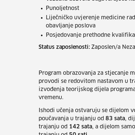
Punoljetnost
Liječničko uvjerenje medicine ra
obavljanje poslova
Posjedovanje prethodne kvalifikac
Status zaposlenosti:
Zaposlen/a Neza
Program obrazovanja za stjecanje m
provodi se redovitom nastavom u tr
izvođenja teorijskog dijela progra
vremenu.
Ishodi učenja ostvaruju se dijelom 
poučavanja u trajanju od
83 sata
, d
trajanju od
142 sata
, a dijelom sam