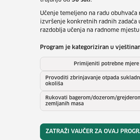
trajanju od
50 sati
.
Učenje temeljeno na radu obuhvaća r
izvršenje konkretnih radnih zadaća 
razdoblja učenja na radnome mjestu
Program je kategoriziran u vještina
Primijeniti potrebne mjere 
Provoditi zbrinjavanje otpada suklad
okoliša
Rukovati bagerom/dozerom/grejderom/
zemljanih masa
ZATRAŽI VAUČER ZA OVAJ PROG