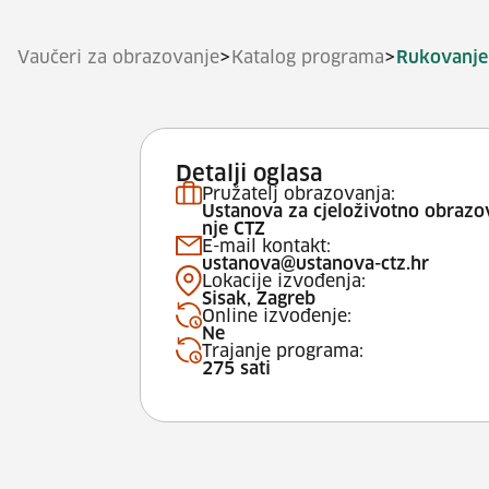
>
>
Vaučeri za obrazovanje
Katalog programa
Rukovanje
Detalji oglasa
Pružatelj obrazovanja:
Ustanova za cjeloživotno obrazo
nje CTZ
E-mail kontakt:
ustanova@ustanova-ctz.hr
Lokacije izvođenja:
Sisak, Zagreb
Online izvođenje:
Ne
Trajanje programa:
275 sati