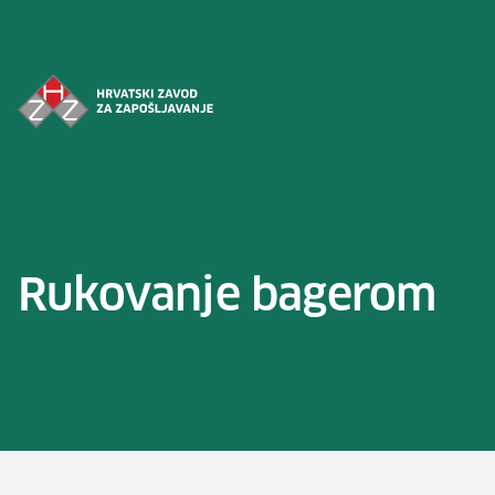
Preskoči na sadržaj
Rukovanje bagerom