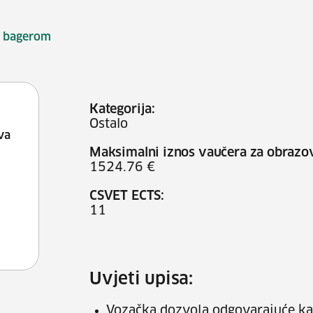
 bagerom
Kategorija:
Ostalo
va
Maksimalni iznos vaučera za obrazo
1524.76 €
CSVET ECTS:
11
Uvjeti upisa:
Vozačka dozvola odgovarajuće ka