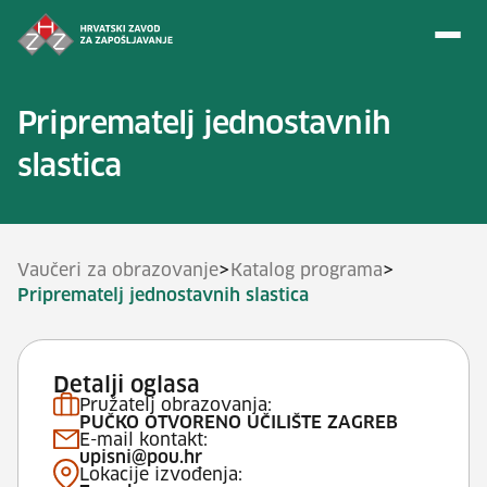
Preskoči na sadržaj
Priprematelj jednostavnih
slastica
>
>
Vaučeri za obrazovanje
Katalog programa
Priprematelj jednostavnih slastica
Detalji oglasa
Pružatelj obrazovanja:
PUČKO OTVORENO UČILIŠTE ZAGREB
E-mail kontakt:
upisni@pou.hr
Lokacije izvođenja: