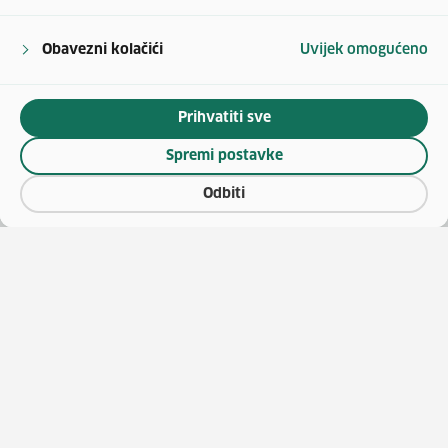
Obavezni kolačići
Uvijek omogućeno
Prihvatiti sve
Spremi postavke
Odbiti
(otv
O vaučerima
Natječaji za zapošljavanje
(otvara se u no
Katalog vještina
Javna nabava