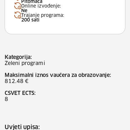
Pitomača
Online izvođenje:
Ne
Trajanje programa:
200 sati
Kategorija:
Zeleni programi
Maksimalni iznos vaučera za obrazovanje:
812.48 €
CSVET ECTS:
8
Uvjeti upisa: