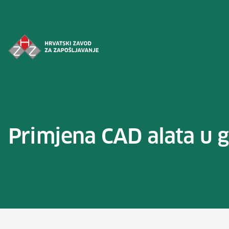
Preskoči na sadržaj
Primjena CAD alata u g