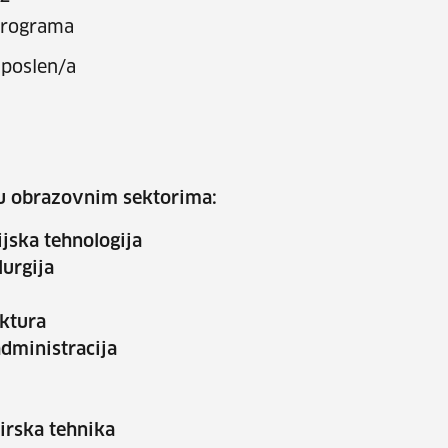
 programa
poslen/a
2 u obrazovnim sektorima:
mijska tehnologija
lurgija
tektura
administracija
mirska tehnika