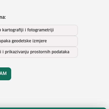
ma:
kartografiji i fotogrametriji
tupaka geodetske izmjere
di i prikazivanju prostornih podataka
RAM