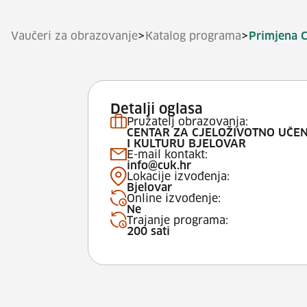
>
>
Vaučeri za obrazovanje
Katalog programa
Primjena C
Detalji oglasa
Pružatelj obrazovanja:
CENTAR ZA CJELOŽIVOTNO UČE
I KULTURU BJELOVAR
E-mail kontakt:
info@cuk.hr
Lokacije izvođenja:
Bjelovar
Online izvođenje:
Ne
Trajanje programa:
200 sati