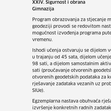
XXIV. Sigurnost i obrana
Gimnazija
Program obrazovanja za stjecanje mi
geodeziji provodi se redovitom nast
mogućnost izvođenja programa pu
vremenu.
Ishodi učenja ostvaruju se dijelom
u trajanju od 45 sata, dijelom učen
98 sati, a dijelom samostalnim akti
sati (proučavanje otvorenih geodets
otvorenih geodetskih podataka za k
rješavanje zadataka vezanih uz prob
SIUe).
Egzemplarna nastava obuhvaća rješa
izvršenje konkretnih radnih zadata