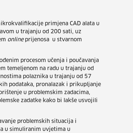
krokvalifikacije primjena CAD alata u
avom u trajanju od 200 sati, uz
tem
online
prijenosa u stvarnom
 vođenim procesom učenja i poučavanja
jem temeljenom na radu u trajanju od
vnostima polaznika u trajanju od 57
kih podataka, pronalazak i prikupljanje
orištenje u problemskim zadacima,
lemske zadatke kako bi lakše usvojili
vanje problemskih situacija i
ka u simuliranim uvjetima u