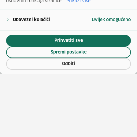
osnovnih funkcija stranice....
Prikaži više
Obavezni kolačići
Uvijek omogućeno
Prihvatiti sve
Spremi postavke
Odbiti
(otv
O vaučerima
Natječaji za zapošljavanje