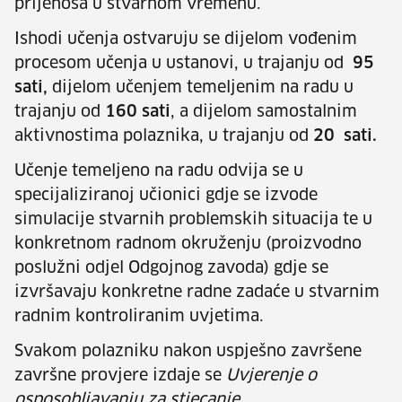
prijenosa u stvarnom vremenu.
Ishodi učenja ostvaruju se dijelom vođenim
procesom učenja u ustanovi, u trajanju od
95
sati,
dijelom učenjem temeljenim na radu u
trajanju od
160 sati
, a dijelom samostalnim
aktivnostima polaznika, u trajanju od
20 sati.
Učenje temeljeno na radu odvija se u
specijaliziranoj učionici gdje se izvode
simulacije stvarnih problemskih situacija te u
konkretnom radnom okruženju (proizvodno
poslužni odjel Odgojnog zavoda) gdje se
izvršavaju konkretne radne zadaće u stvarnim
radnim kontroliranim uvjetima.
Svakom polazniku nakon uspješno završene
završne provjere izdaje se
Uvjerenje o
osposobljavanju za stjecanje