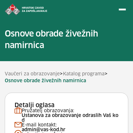
Preskoči na sadržaj
Osnove obrade živežnih
namirnica
>
>
Vaučeri za obrazovanje
Katalog programa
Osnove obrade živežnih namirnica
Detalji oglasa
Pružatelj obrazovanja:
Ustanova za obrazovanje odraslih Vaš ko
d
E-mail kontakt:
admin@vas-kod.hr