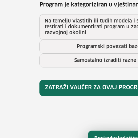
Program je kategoriziran u vještina
Na temelju vlastitih ili tuđih modela i
testirati i dokumentirati program u 
razvojnoj okolini
Programski povezati baz
Samostalno izraditi razne
ZATRAŽI VAUČER ZA OVAJ PROG