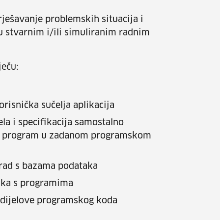
ješavanje problemskih situacija i
u stvarnim i/ili simuliranim radnim
ječu:
orisnička sučelja aplikacija
ela i specifikacija samostalno
rati program u zadanom programskom
 rad s bazama podataka
aka s programima
ne dijelove programskog koda