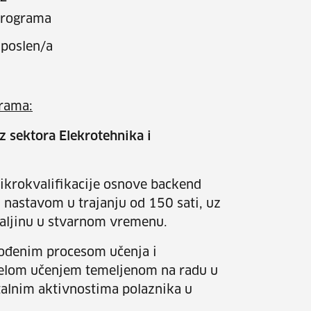
 programa
poslen/a
grama:
iz sektora Elekrotehnika i
ikrokvalifikacije osnove backend
nastavom u trajanju od 150 sati, uz
aljinu u stvarnom vremenu.
vođenim procesom učenja i
ijelom učenjem temeljenom na radu u
stalnim aktivnostima polaznika u