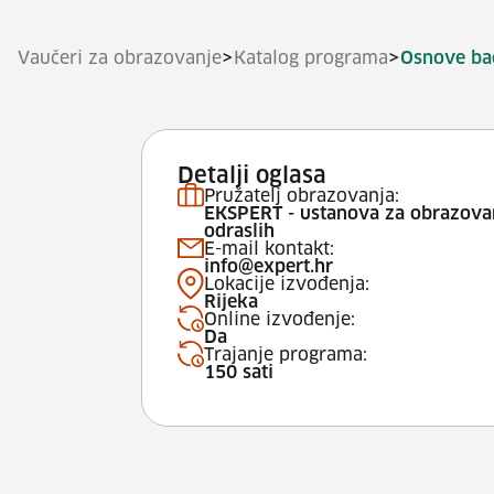
>
>
Vaučeri za obrazovanje
Katalog programa
Osnove ba
Detalji oglasa
Pružatelj obrazovanja:
EKSPERT - ustanova za obrazova
odraslih
E-mail kontakt:
info@expert.hr
Lokacije izvođenja:
Rijeka
Online izvođenje:
Da
Trajanje programa:
150 sati