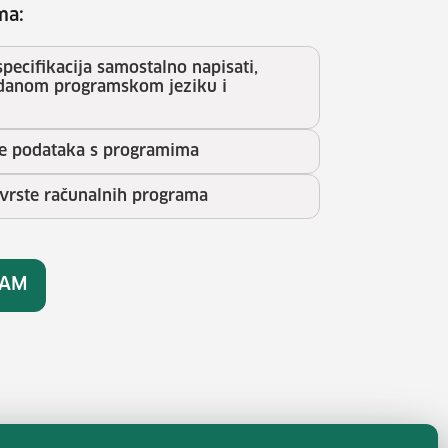
ma:
 specifikacija samostalno napisati,
zadanom programskom jeziku i
e podataka s programima
 vrste računalnih programa
RAM