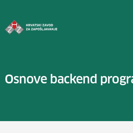
Preskoči na sadržaj
Osnove backend progr