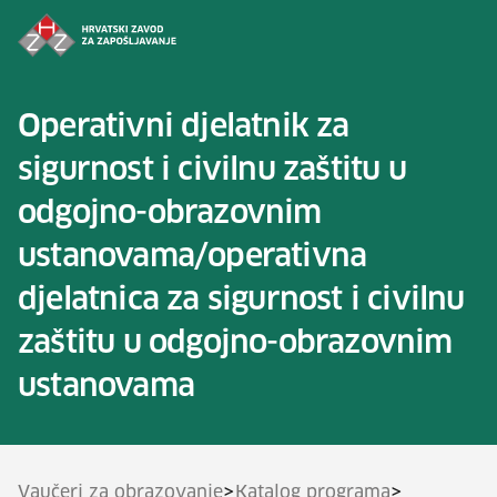
Preskoči na sadržaj
Operativni djelatnik za
sigurnost i civilnu zaštitu u
odgojno-obrazovnim
ustanovama/operativna
djelatnica za sigurnost i civilnu
zaštitu u odgojno-obrazovnim
ustanovama
>
>
Vaučeri za obrazovanje
Katalog programa