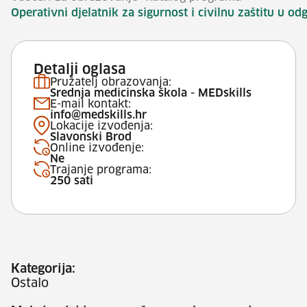
Operativni djelatnik za sigurnost i civilnu zaštitu u
Detalji oglasa
Pružatelj obrazovanja:
Srednja medicinska škola - MEDskills
E-mail kontakt:
info@medskills.hr
Lokacije izvođenja:
Slavonski Brod
Online izvođenje:
Ne
Trajanje programa:
250 sati
Kategorija:
Ostalo