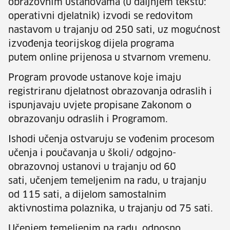
obrazovnim ustanovama
(u daljnjem tekstu:
operativni djelatnik) izvodi se redovitom
nastavom u trajanju od
250 sati,
uz mogućnost
izvođenja teorijskog dijela programa
putem
online
prijenosa u stvarnom vremenu.
Program provode ustanove koje imaju
registriranu djelatnost obrazovanja odraslih i
ispunjavaju uvjete propisane Zakonom o
obrazovanju odraslih i Programom.
Ishodi učenja ostvaruju se vođenim procesom
učenja i poučavanja u školi/ odgojno-
obrazovnoj ustanovi u trajanju od
60
sati,
učenjem temeljenim na radu, u trajanju
od
115 sati,
a dijelom samostalnim
aktivnostima polaznika, u trajanju od
75 sati.
Učenjem temeljenim na radu, odnosno