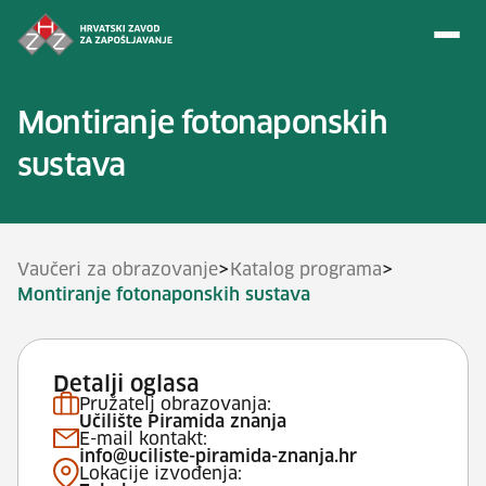
Preskoči na sadržaj
Montiranje fotonaponskih
sustava
>
>
Vaučeri za obrazovanje
Katalog programa
Montiranje fotonaponskih sustava
Detalji oglasa
Pružatelj obrazovanja:
Učilište Piramida znanja
E-mail kontakt:
info@uciliste-piramida-znanja.hr
Lokacije izvođenja: