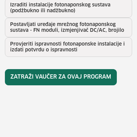
Izraditi instalacije fotonaponskog sustava
(podžbukno ili nadžbukno)
Postavljati uređaje mrežnog fotonaponskog
sustava - FN moduli, izmjenjivač DC/AC, brojilo
Provjeriti ispravnosti fotonaponske instalacije i
izdati potvrdu o ispravnosti
ZATRAŽI VAUČER ZA OVAJ PROGRAM