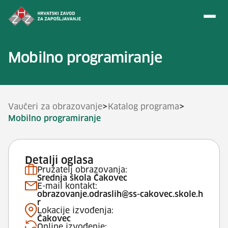
Preskoči na sadržaj
Mobilno programiranje
>
>
Vaučeri za obrazovanje
Katalog programa
Mobilno programiranje
Detalji oglasa
Pružatelj obrazovanja:
Srednja škola Čakovec
E-mail kontakt:
obrazovanje.odraslih@ss-cakovec.skole.h
r
Lokacije izvođenja:
Čakovec
Online izvođenje: