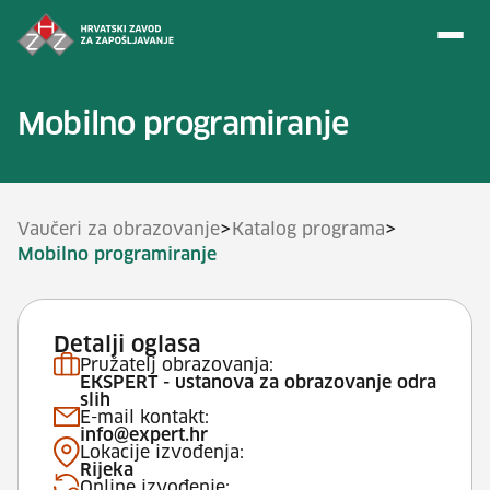
Preskoči na sadržaj
Mobilno programiranje
>
>
Vaučeri za obrazovanje
Katalog programa
Mobilno programiranje
Detalji oglasa
Pružatelj obrazovanja:
EKSPERT - ustanova za obrazovanje odra
slih
E-mail kontakt:
info@expert.hr
Lokacije izvođenja:
Rijeka
Online izvođenje: