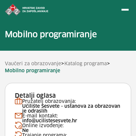
Preskoči na sadržaj
Mobilno programiranje
>
>
Vaučeri za obrazovanje
Katalog programa
Mobilno programiranje
Detalji oglasa
Pružatelj obrazovanja:
Učilište Sesvete - ustanova za obrazovan
je odraslih
E-mail kontakt:
info@ucilistesesvete.hr
Online izvođenje:
Ne
Trajanje programa: